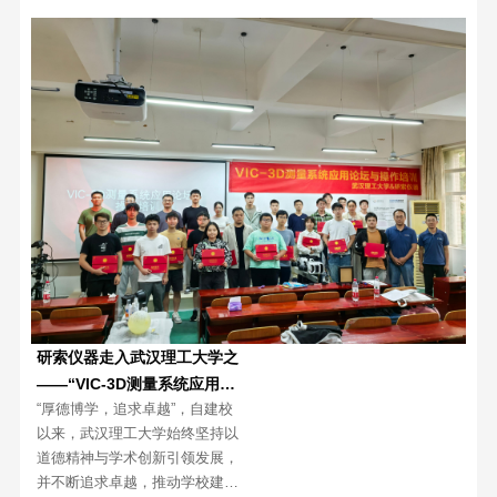
研索仪器走入武汉理工大学之
——“VIC-3D测量系统应用论
“厚德博学，追求卓越”，自建校
坛与操作培训”圆满结束
以来，武汉理工大学始终坚持以
道德精神与学术创新引领发展，
并不断追求卓越，推动学校建设