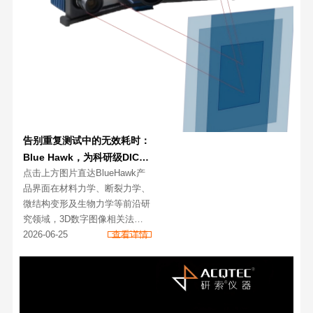
告别重复测试中的无效耗时：
Blue Hawk，为科研级DIC量
点击上方图片直达BlueHawk产
身打造的高效测量方案
品界面在材料力学、断裂力学、
微结构变形及生物力学等前沿研
究领域，3D数字图像相关法
（DIC）已成为不可或缺的非接
2026-06-25
查看详情
触式全场应变测量手段。然而，
当研究工作从单次探索性试验进
入大批量重复性测试阶段时，许
多课题组都