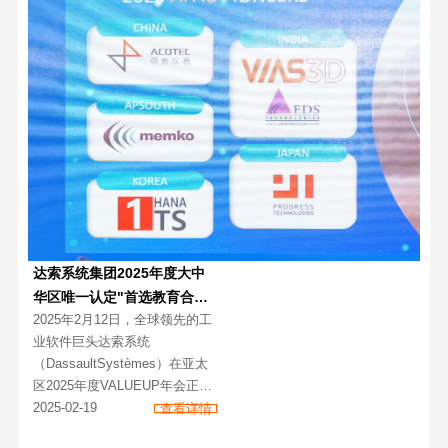
达索系统集团2025年度大中
华区唯一认定"首选教育合作
2025年2月12日，全球领先的工
伙伴"——ACQTEC研索仪器
业软件巨头达索系统
（DassaultSystèmes）在亚太
区2025年度VALUEUP年会正式
揭晓了其备受瞩目的年度合作伙
2025-02-19
查看详情
伴名单。其中，研索仪器科技