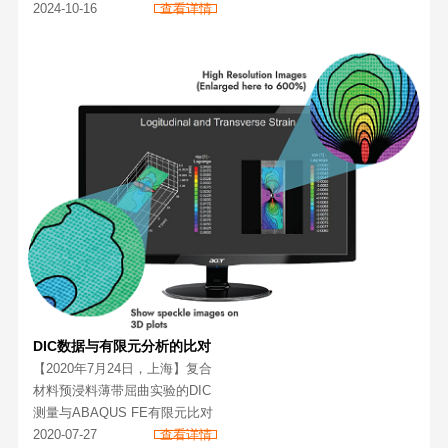
不断向前。其学校精神与研索仪
2024-10-16
查看详情
器科技（上海）有限公司对于创
新与卓越的追求不谋而合，研索
仪器一直非常重视与其合作的机
会，能够为其在
DIC数据与有限元分析的比对
【2020年7月24日，上海】复合
材料预浸料薄带屈曲实验的DIC
测量与ABAQUS FE有限元比对
2020-07-27
查看详情