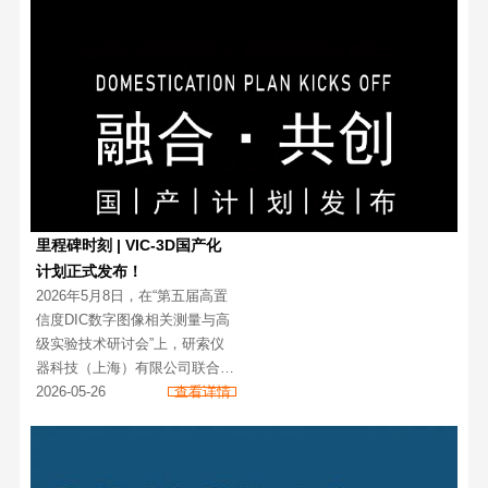
里程碑时刻 | VIC-3D国产化
计划正式发布！
2026年5月8日，在“第五届高置
信度DIC数字图像相关测量与高
级实验技术研讨会”上，研索仪
器科技（上海）有限公司联合
VIC-3D系统母公司Correlated
2026-05-26
查看详情
Solutions Inc.(CSI)宣布：《
VIC-3D 国产化计划》正式启
动。